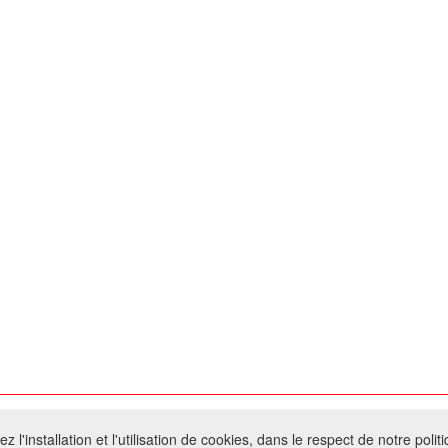
026 W@T (Fork durable de Arfooo) | Accompagné par :
Robothumb
,
FontAwes
 l'installation et l'utilisation de cookies, dans le respect de notre polit
- Toute reproduction du contenu de ce site, même partielle, est interdite sans a