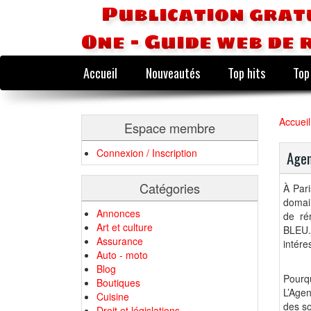
Publication grat
One - Guide web de 
Accueil
Nouveautés
Top hits
Top
Accueil
Espace membre
Connexion / Inscription
Agen
Catégories
À Pari
domain
Annonces
de ré
Art et culture
BLEU.
Assurance
intére
Auto - moto
Blog
Pourq
Boutiques
L’Agen
Cuisine
des so
Droit et législations