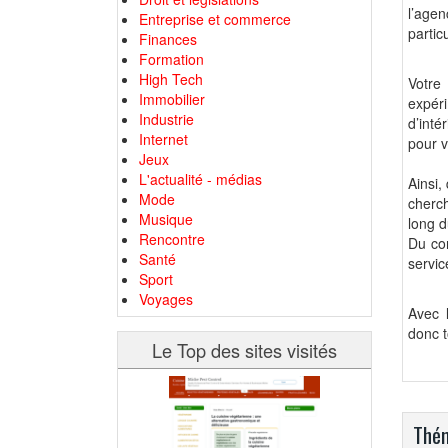
l’age
Entreprise et commerce
partic
Finances
Formation
High Tech
Votre
Immobilier
expér
Industrie
d’inté
Internet
pour v
Jeux
L'actualité - médias
Ainsi,
Mode
cherc
Musique
long d
Rencontre
Du con
Santé
servic
Sport
Voyages
Avec 
donc t
Le Top des sites visités
Thém