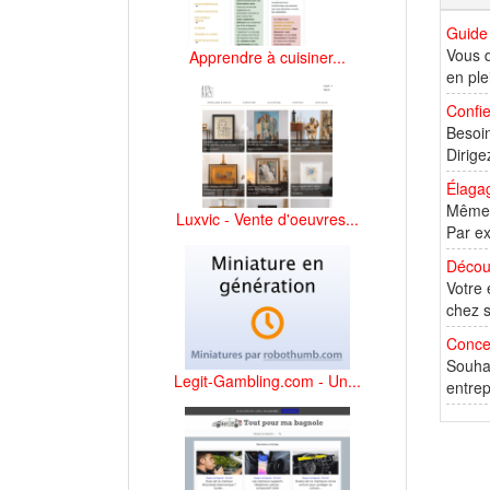
Guide 
Vous d
Apprendre à cuisiner...
en ple
Confie
Besoin
Dirige
Élagag
Même s
Luxvic - Vente d'oeuvres...
Par ex
Découv
Votre 
chez so
Conce
Souhai
Legit-Gambling.com - Un...
entrep