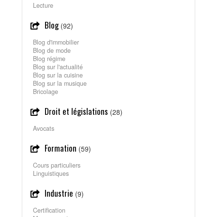
Lecture
Blog
(92)
Blog d'immobilier
Blog de mode
Blog régime
Blog sur l'actualité
Blog sur la cuisine
Blog sur la musique
Bricolage
Droit et législations
(28)
Avocats
Formation
(59)
Cours particuliers
Linguistiques
Industrie
(9)
Certification