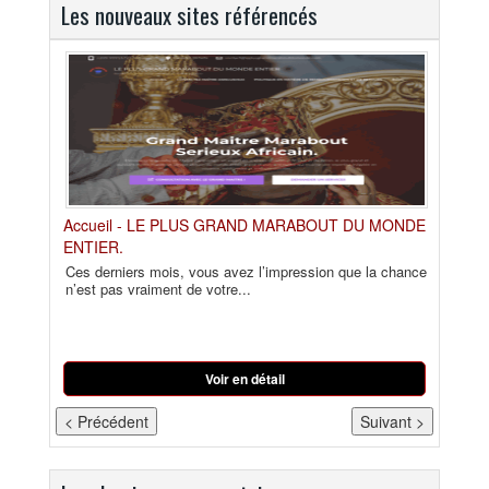
Les nouveaux sites référencés
Accueil - LE PLUS GRAND MARABOUT DU MONDE
Herba N
ENTIER.
ureau
Certain
génépi,
Ces derniers mois, vous avez l’impression que la chance
n’est pas vraiment de votre...
Voir en détail
< Précédent
Suivant >