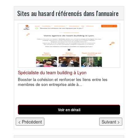
Sites au hasard référencés dans l'annuaire
Romande
Spécialiste du team building à Lyon
Tout s
 Vous
Booster la cohésion et renforcer les liens entre les
Dans le
membres de son entreprise aide à...
bon, vo
Voir en détail
< Précédent
Suivant >