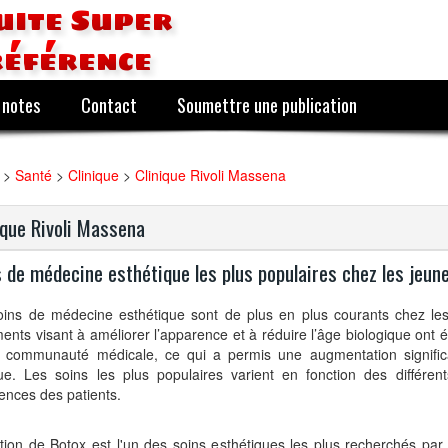
uite Super
référence
 notes
Contact
Soumettre une publication
>
Santé
>
Clinique
>
Clinique Rivoli Massena
ique Rivoli Massena
 de médecine esthétique les plus populaires chez les jeun
oins de médecine esthétique sont de plus en plus courants chez le
ments visant à améliorer l’apparence et à réduire l’âge biologique ont
a communauté médicale, ce qui a permis une augmentation significa
que. Les soins les plus populaires varient en fonction des différen
ences des patients.
ction de Botox est l'un des soins esthétiques les plus recherchés par 