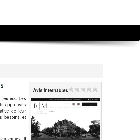
es
Avis internautes
s jeunes. Les
 été approuvés
tive de leur
ts besoins et
les jeunes. Il