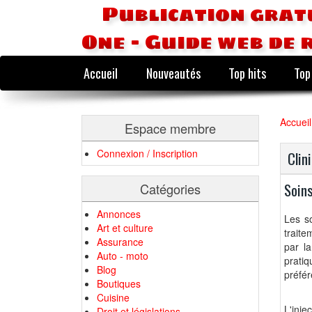
Publication grat
One - Guide web de 
Accueil
Nouveautés
Top hits
Top
Accueil
Espace membre
Connexion / Inscription
Clin
Soins
Catégories
Annonces
Les s
Art et culture
traite
Assurance
par l
Auto - moto
prati
Blog
préfér
Boutiques
Cuisine
L'inje
Droit et législations