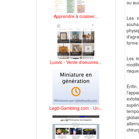
ou au
Apprendre à cuisiner...
Les i
souhai
physi
d'agr
forme 
Les i
Luxvic - Vente d'oeuvres...
modifi
risque
Enfin,
l'appa
exfol
supér
Legit-Gambling.com - Un...
tempor
global
alter
chirur