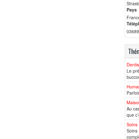
Stras
Pays
Franc
Télép
03689
Thém
Dentis
Le pré
buccod
Human
Parfoi
Maiso
Au cas
que c’
Soins
Soins 
comple