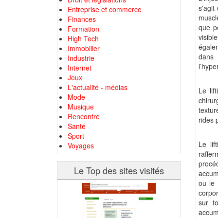
s'agit
Entreprise et commerce
muscle
Finances
que po
Formation
visibl
High Tech
égale
Immobilier
dans 
Industrie
l’hype
Internet
Jeux
L'actualité - médias
Le lif
Mode
chirur
Musique
textur
Rencontre
rides 
Santé
Sport
Le li
Voyages
raffer
procé
Le Top des sites visités
accumu
ou le 
corpor
sur t
accumu