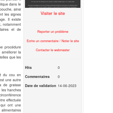
ulique dans le
bouche, ainsi
Visiter le site
nt les signes
ge. Il existe
ox, notamment
laires et de
Reporter un problème
Ecrire un commentaire / Noter le site
une procédure
Contacter le webmaster
 améliorer la
telles que les
Hits
0
et du cou en
Commentaires
0
 est une autre
ès de graisse
Date de validation
14-06-2023
, les hanches
circonférence
être effectuée
 qui ont une
 alimentaires