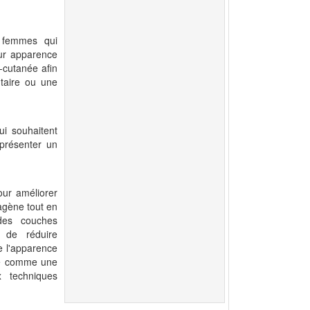
s femmes qui
eur apparence
-cutanée afin
taire ou une
i souhaitent
 présenter un
our améliorer
agène tout en
 des couches
 de réduire
ue l'apparence
rée comme une
x techniques