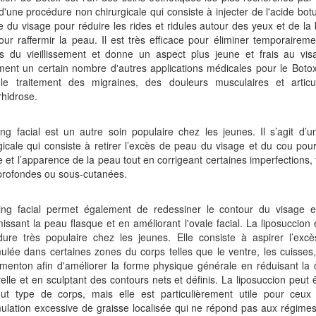
 d'une procédure non chirurgicale qui consiste à injecter de l'acide bot
 du visage pour réduire les rides et ridules autour des yeux et de la 
ur raffermir la peau. Il est très efficace pour éliminer temporaireme
es du vieillissement et donne un aspect plus jeune et frais au visa
ment un certain nombre d'autres applications médicales pour le Bot
le traitement des migraines, des douleurs musculaires et articu
rhidrose.
ting facial est un autre soin populaire chez les jeunes. Il s’agit d’
gicale qui consiste à retirer l’excès de peau du visage et du cou pour
e et l’apparence de la peau tout en corrigeant certaines imperfections, 
profondes ou sous-cutanées.
fting facial permet également de redessiner le contour du visage 
missant la peau flasque et en améliorant l'ovale facial. La liposuccion
dure très populaire chez les jeunes. Elle consiste à aspirer l’exc
lée dans certaines zones du corps telles que le ventre, les cuisses
menton afin d'améliorer la forme physique générale en réduisant la 
elle et en sculptant des contours nets et définis. La liposuccion peut 
out type de corps, mais elle est particulièrement utile pour ceux
lation excessive de graisse localisée qui ne répond pas aux régimes