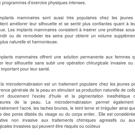
x programmes d’exercice physiques intenses.
mplants mammaires sont aussi très populaires chez les jeune
tent améliorer leur silhouette et se sentir plus confiantes quant à l
que. Les implants mammaires consistent à insérer une prothèse sous
andir ou de remodeler les seins pour obtenir un volume supplémen
plus naturelle et harmonieuse.
mplants mammaires offrent une solution permanente aux femmes qu
er leur silhouette sans subir une opération chirurgicale invasive ou
 important pour leur santé.
 la microdermabrasion est un traitement populaire chez les jeunes p
rence générale de la peau en stimulant sa production naturelle de coll
iant doucement l'excès d'huile et la pigmentation inesthétique
ieures de la peau. La microdermabrasion permet également
airement l'acné, les taches brunes, le teint terne et irrégulier ainsi q
e des pores dilatés du visage ou du corps entier.. Elle est considé
native non invasive aux traitements chimiques agressifs ou au
gicales invasives qui peuvent être risqués ou coûteux