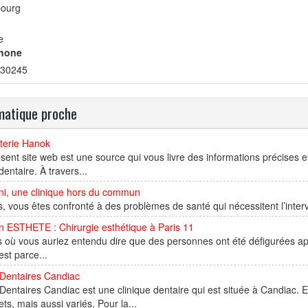
bourg
e
hone
30245
atique proche
terie Hanok
sent site web est une source qui vous livre des informations précises et
entaire. À travers...
i, une clinique hors du commun
s, vous êtes confronté à des problèmes de santé qui nécessitent l’inter
n ESTHETE : Chirurgie esthétique à Paris 11
 où vous auriez entendu dire que des personnes ont été défigurées apr
est parce...
 Dentaires Candiac
Dentaires Candiac est une clinique dentaire qui est située à Candiac. 
ts, mais aussi variés. Pour la...