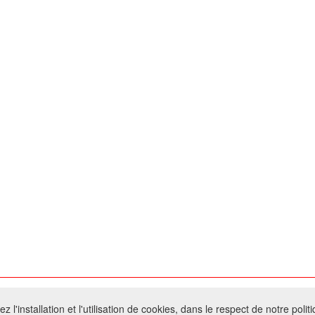
026 W@T (Fork durable de Arfooo) | Accompagné par :
Robothumb
,
FontAwes
 l'installation et l'utilisation de cookies, dans le respect de notre polit
- Toute reproduction du contenu de ce site, même partielle, est interdite sans a