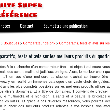
uite Super
référence
 notes
Contact
Soumettre une publication
>
Boutiques
>
Comparateur de prix
>
Comparatifs, tests et avis sur le
aratifs, tests et avis sur les meilleurs produits du quotid
tes à la recherche d’un comparateur fiable et objectif qui saura vous 
ais des achats malins et judicieux en ligne. Alors, le meilleur choix q
s fait en vue d’une meilleure satisfaction d’achat se trouve êtr
vrez-y en réalité un immense catalogue d’un vaste choix de guides,
et avis les plus complets possibles sur les meilleurs produits utilisés a
de divers domaines. Et à titre de domaines, il convient de préciser 
e, le multimédia et le high-tech, la santé et la beauté, le bricolage et
 et les loisirs. Et grâce à ces diverses ressources, vous pourrez d
tir le choix des meilleurs produits adaptés à vos besoins, vos atte