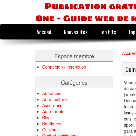
Publication grat
One - Guide web de 
Accueil
Nouveautés
Top hits
Top
Accueil
Espace membre
Connexion / Inscription
Comp
Catégories
Vous ê
désorm
Annonces
jamai
Art et culture
Décou
Assurance
tests 
Auto - moto
issus 
Blog
cuisin
Boutiques
sport
Cuisine
garan
Droit et législations