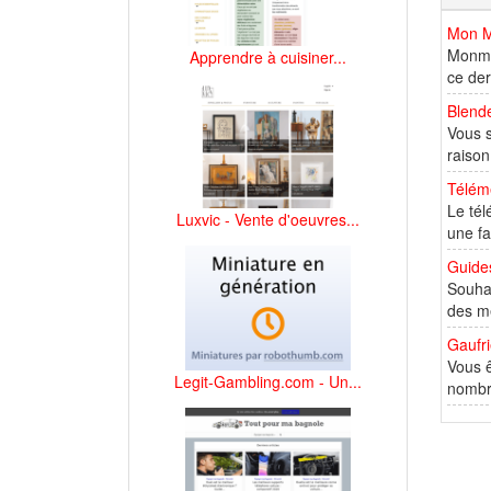
Mon M
Monmin
Apprendre à cuisiner...
ce der
Blende
Vous s
raison 
Télémè
Le tél
Luxvic - Vente d'oeuvres...
une fac
Guides
Souhai
des me
Gaufri
Vous ê
Legit-Gambling.com - Un...
nombre