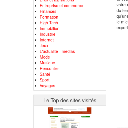
votre 
Entreprise et commerce
du tem
Finances
qu’une
Formation
le mie
High Tech
expert
Immobilier
Industrie
Internet
Jeux
L'actualité - médias
Mode
Musique
Rencontre
Santé
Sport
Voyages
Le Top des sites visités