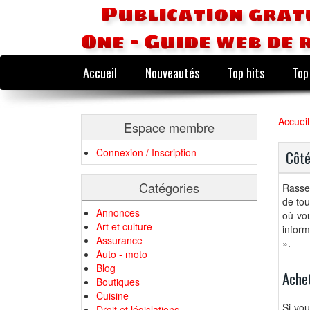
Publication grat
One - Guide web de 
Accueil
Nouveautés
Top hits
Top
Accueil
Espace membre
Connexion / Inscription
Côté
Catégories
Rassem
de tou
Annonces
où vou
Art et culture
inform
Assurance
».
Auto - moto
Blog
Achet
Boutiques
Cuisine
Si vou
Droit et législations