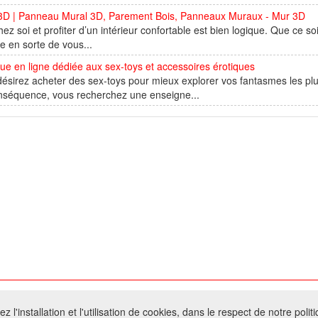
3D | Panneau Mural 3D, Parement Bois, Panneaux Muraux - Mur 3D
hez soi et profiter d’un intérieur confortable est bien logique. Que ce soi
re en sorte de vous...
ue en ligne dédiée aux sex-toys et accessoires érotiques
ésirez acheter des sex-toys pour mieux explorer vos fantasmes les plus
nséquence, vous recherchez une enseigne...
026 W@T (Fork durable de Arfooo) | Accompagné par :
Robothumb
,
FontAwes
 l'installation et l'utilisation de cookies, dans le respect de notre polit
- Toute reproduction du contenu de ce site, même partielle, est interdite sans a