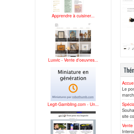
Apprendre à cuisiner...
Luxvic - Vente d'oeuvres...
Thém
Accue
Le pon
marché
Legit-Gambling.com - Un...
Spécia
Souhai
site c
Vente 
Intero