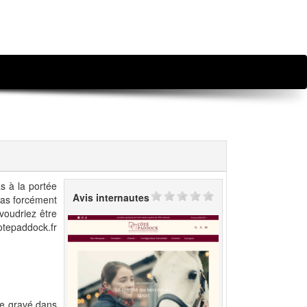
s à la portée
Avis internautes
pas forcément
voudriez être
otepaddock.fr
ste gravé dans