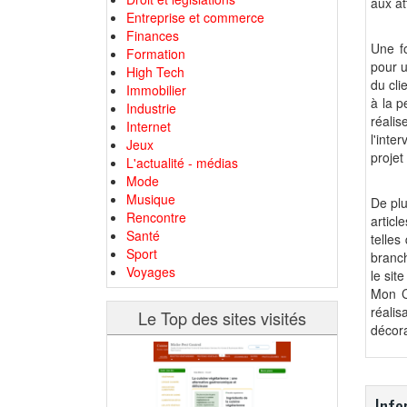
aux at
Entreprise et commerce
Finances
Une fo
Formation
pour u
High Tech
du cli
Immobilier
à la p
Industrie
réali
Internet
l'inte
Jeux
projet
L'actualité - médias
Mode
Musique
De plu
Rencontre
articl
Santé
telles
Sport
branch
Voyages
le sit
Mon Co
réalis
Le Top des sites visités
décora
Info