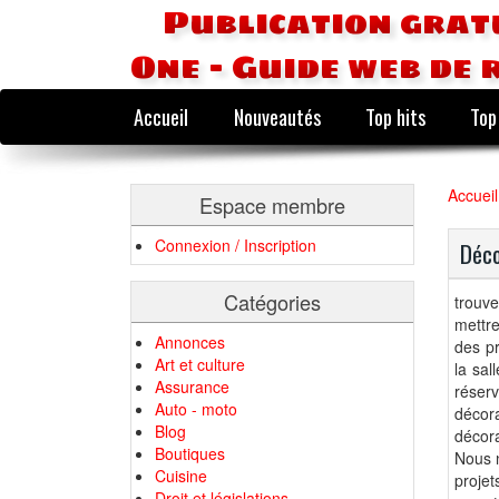
Publication grat
One - Guide web de 
Accueil
Nouveautés
Top hits
Top
Accueil
Espace membre
Connexion / Inscription
Déco
Catégories
trouve
mettre
Annonces
des pr
Art et culture
la sal
Assurance
réser
Auto - moto
décor
Blog
décora
Boutiques
Nous n
Cuisine
proje
Droit et législations