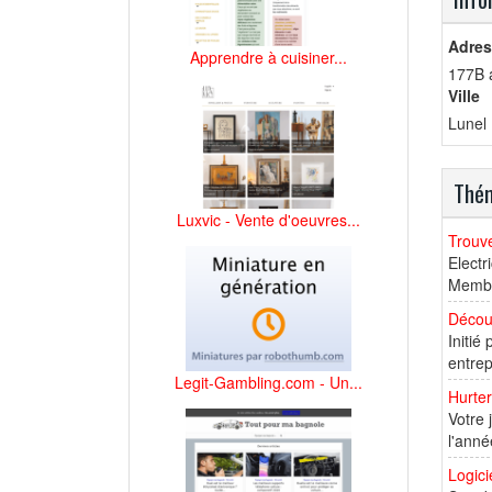
Adres
Apprendre à cuisiner...
177B 
Ville
Lunel
Thém
Luxvic - Vente d'oeuvres...
Trouve
Electr
Membre
Découv
Initié
entrep
Legit-Gambling.com - Un...
Hurter
Votre 
l'anné
Logici