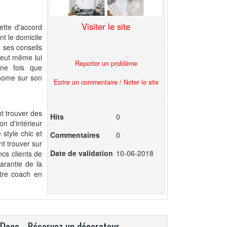
Visiter le site
ette d'accord
nt le domicile
e ses conseils
 peut même lui
Reporter un problème
une fois que
tonome sur son
Ecrire un commentaire / Noter le site
t trouver des
Hits
0
n d'intérieur
 style chic et
Commentaires
0
t trouver sur
Date de validation
10-06-2018
cs clients de
arantie de la
otre coach en
 Deco - Réservez un décorateur