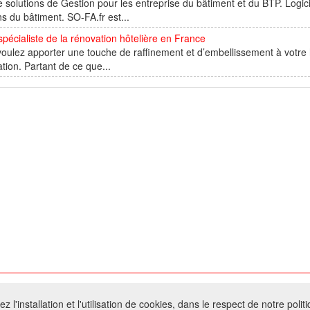
e solutions de Gestion pour les entreprise du bâtiment et du BTP. Logic
ns du bâtiment. SO-FA.fr est...
spécialiste de la rénovation hôtelière en France
oulez apporter une touche de raffinement et d’embellissement à votre h
tion. Partant de ce que...
026 W@T (Fork durable de Arfooo) | Accompagné par :
Robothumb
,
FontAwes
 l'installation et l'utilisation de cookies, dans le respect de notre polit
- Toute reproduction du contenu de ce site, même partielle, est interdite sans a