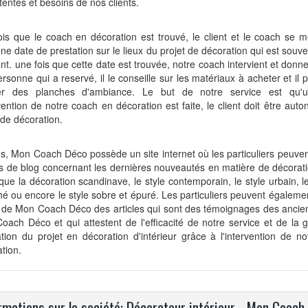
tentes et besoins de nos clients.
is que le coach en décoration est trouvé, le client et le coach se m
ne date de prestation sur le lieux du projet de décoration qui est souve
ent. une fois que cette date est trouvée, notre coach intervient et donn
ersonne qui a reservé, il le conseille sur les matériaux à acheter et il
ser des planches d'ambiance. Le but de notre service est qu'
rvention de notre coach en décoration est faite, le client doit être au
 de décoration.
s, Mon Coach Déco possède un site internet où les particuliers peuven
es de blog concernant les dernières nouveautés en matière de décoratio
 que la décoration scandinave, le style contemporain, le style urbain, le
é ou encore le style sobre et épuré. Les particuliers peuvent égalemen
e de Mon Coach Déco des articles qui sont des témoignages des ancien
ach Déco et qui attestent de l'efficacité de notre service et de la g
ation du projet en décoration d'intérieur grâce à l'intervention de n
tion.
rmations sur la société: Décorateur intérieur - Mon Coach