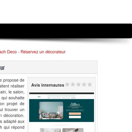
oach Deco - Réservez un décorateur
eur
se propose de
Avis internautes
itent réaliser
ain, le salon,
 qui souhaite
son projet de
ui trouver un
n décoration.
us adapté aux
ch qui répond