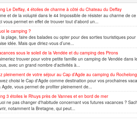
g Le Deffay, 4 étoiles de charme à côté du Chateau du Deffay
me et de la volupté dans le 44 Impossible de résister au charme de ce 
ci vous permet en effet de trouver tout d'abord un...
uoi le camping ?
à la plage, faire des balades ou opter pour des sorties touristiques po
se idée. Mais que diriez-vous d’une...
cances sous le soleil de la Vendée et du camping des Pirons
imeriez trouver pour votre petite famille un camping de Vendée dans le
ous, avec un grand nombre d'activités à...
tez pleinement de votre séjour au Cap d’Agde au camping du Rochelon
vez choisi le Cap d'Agde comme destination pour vos prochaines vaca
à Agde, vous permet de profiter pleinement de...
ng 3 étoiles le Rhuys près de Vannes et en bord de mer
oi ne pas changer d'habitude concernant vos futures vacances ? Sachez
rir, notamment la Bretagne, qui peut...