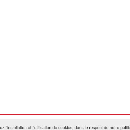
026 W@T (Fork durable de Arfooo) | Accompagné par :
Robothumb
,
FontAwes
 l'installation et l'utilisation de cookies, dans le respect de notre polit
- Toute reproduction du contenu de ce site, même partielle, est interdite sans a