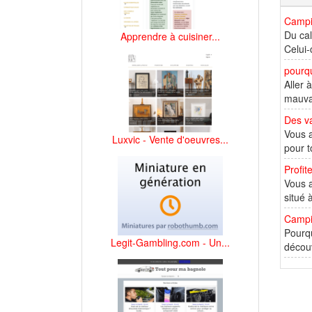
Campin
Du cal
Apprendre à cuisiner...
Celui-
pourq
Aller 
mauvai
Des va
Vous a
Luxvic - Vente d'oeuvres...
pour t
Profi
Vous a
situé 
Campi
Pourqu
Legit-Gambling.com - Un...
découv