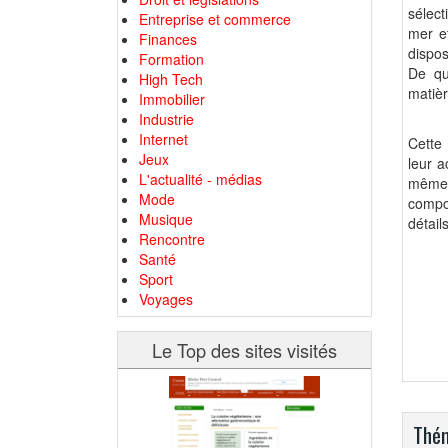
sélect
Entreprise et commerce
mer e
Finances
dispos
Formation
De qu
High Tech
matièr
Immobilier
Industrie
Internet
Cette
Jeux
leur a
L'actualité - médias
même p
Mode
compo
Musique
détails
Rencontre
Santé
Sport
Voyages
Le Top des sites visités
Thém