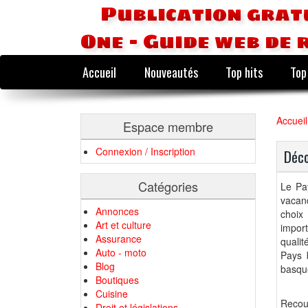
Publication grat
One - Guide web de 
Accueil
Nouveautés
Top hits
Top
Accueil
Espace membre
Connexion / Inscription
Déco
Catégories
Le Pa
vacanc
Annonces
choix
Art et culture
impor
Assurance
qualit
Auto - moto
Pays 
Blog
basque
Boutiques
Cuisine
Recou
Droit et législations