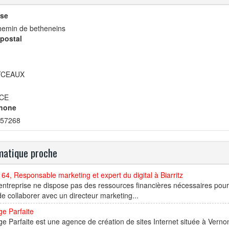
se
hemin de betheneins
postal
CEAUX
CE
hone
57268
atique proche
l 64, Responsable marketing et expert du digital à Biarritz
entreprise ne dispose pas des ressources financières nécessaires pour
e collaborer avec un directeur marketing...
e Parfaite
e Parfaite est une agence de création de sites Internet située à Verno