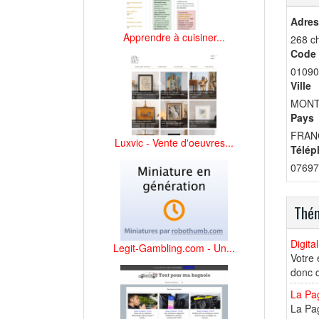
Adres
Apprendre à cuisiner...
268 c
Code 
01090
Ville
MONT
Pays
FRAN
Luxvic - Vente d'oeuvres...
Télép
07697
Thém
Digita
Legit-Gambling.com - Un...
Votre 
donc d
La Pag
La Pag