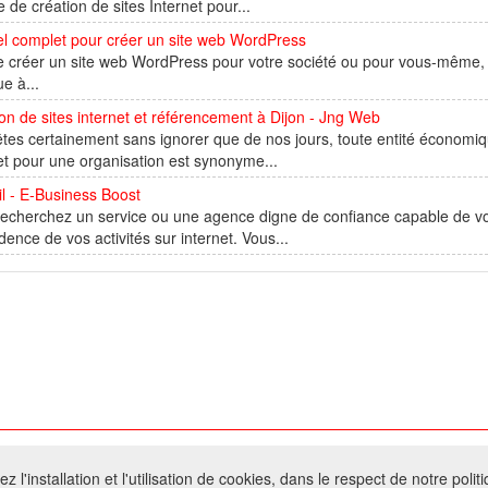
e de création de sites Internet pour...
el complet pour créer un site web WordPress
e créer un site web WordPress pour votre société ou pour vous-même, ê
ue à...
on de sites internet et référencement à Dijon - Jng Web
tes certainement sans ignorer que de nos jours, toute entité économique
et pour une organisation est synonyme...
l - E-Business Boost
echerchez un service ou une agence digne de confiance capable de vou
dence de vos activités sur internet. Vous...
026 W@T (Fork durable de Arfooo) | Accompagné par :
Robothumb
,
FontAwes
 l'installation et l'utilisation de cookies, dans le respect de notre polit
- Toute reproduction du contenu de ce site, même partielle, est interdite sans a