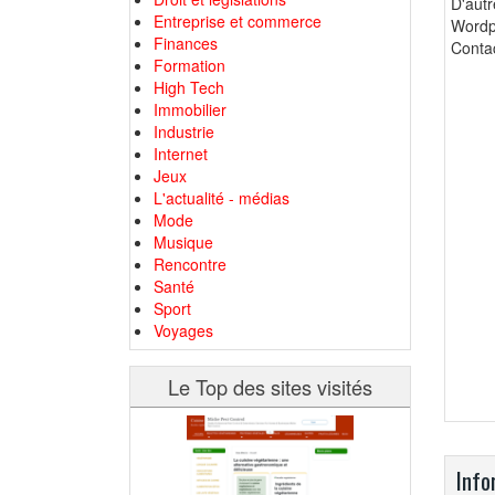
D'aut
Entreprise et commerce
Wordp
Finances
Contac
Formation
High Tech
Immobilier
Industrie
Internet
Jeux
L'actualité - médias
Mode
Musique
Rencontre
Santé
Sport
Voyages
Le Top des sites visités
Info