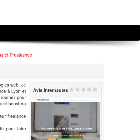
s et Prestashop
ogies web. Je
Avis internautes
nce à Lyon et
r-Saône) pour
onnel boostera
eur freelance
é pour faire