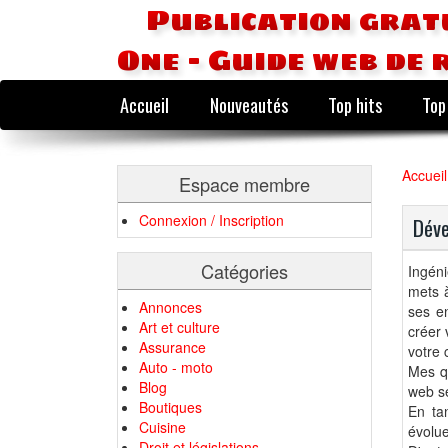
Publication grat
One - Guide web de 
Accueil
Nouveautés
Top hits
Top
Accueil
Espace membre
Connexion / Inscription
Déve
Catégories
Ingéni
mets 
Annonces
ses en
Art et culture
créer 
Assurance
votre 
Auto - moto
Mes qu
Blog
web se
Boutiques
En ta
Cuisine
évolue
Droit et législations