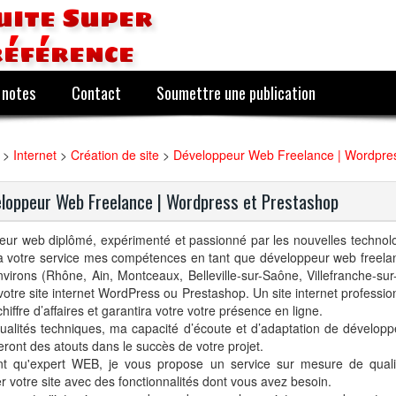
uite Super
référence
 notes
Contact
Soumettre une publication
>
Internet
>
Création de site
>
Développeur Web Freelance | Wordpres
loppeur Web Freelance | Wordpress et Prestashop
eur web diplômé, expérimenté et passionné par les nouvelles technol
à votre service mes compétences en tant que développeur web freela
virons (Rhône, Ain, Montceaux, Belleville-sur-Saône, Villefranche-su
votre site internet WordPress ou Prestashop. Un site internet professi
chiffre d’affaires et garantira votre votre présence en ligne.
alités techniques, ma capacité d’écoute et d’adaptation de développ
ront des atouts dans le succès de votre projet.
nt qu'expert WEB, je vous propose un service sur mesure de qualit
r votre site avec des fonctionnalités dont vous avez besoin.