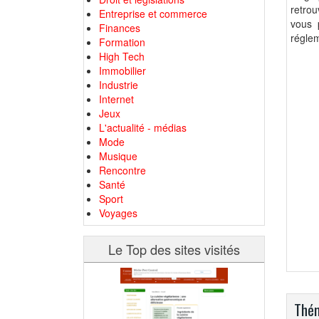
retrou
Entreprise et commerce
vous 
Finances
réglem
Formation
High Tech
Immobilier
Industrie
Internet
Jeux
L'actualité - médias
Mode
Musique
Rencontre
Santé
Sport
Voyages
Le Top des sites visités
Thém