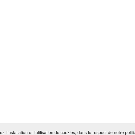
026 W@T (Fork durable de Arfooo) | Accompagné par :
Robothumb
,
FontAwes
 l'installation et l'utilisation de cookies, dans le respect de notre polit
- Toute reproduction du contenu de ce site, même partielle, est interdite sans a