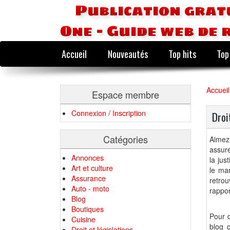
Publication grat
One - Guide web de 
Accueil
Nouveautés
Top hits
Top
Accueil
Espace membre
Connexion / Inscription
Droi
Catégories
Aimez-
assur
Annonces
la jus
Art et culture
le ma
Assurance
retrou
Auto - moto
rappor
Blog
Boutiques
Pour d
Cuisine
blog q
Droit et législations