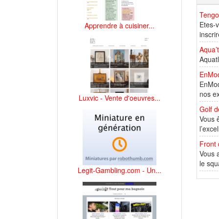
Tengo
Etes-v
Apprendre à cuisiner...
inscrir
Aqua’t
Aquatl
EnMode
EnMode
nos ex
Luxvic - Vente d'oeuvres...
Golf d
Vous ê
l’excel
Front 
Vous a
le squ
Legit-Gambling.com - Un...