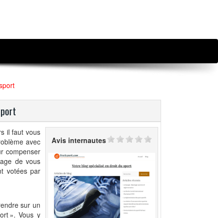
 sport
sport
s il faut vous
Avis internautes
problème avec
pour compenser
mage de vous
ont votées par
rendre sur un
ort ». Vous y