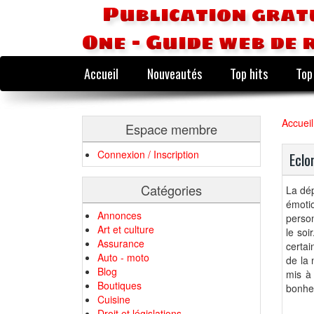
Publication grat
One - Guide web de 
Accueil
Nouveautés
Top hits
Top
Accueil
Espace membre
Connexion / Inscription
Eclor
Catégories
La dép
émotio
Annonces
person
Art et culture
le soi
Assurance
certa
Auto - moto
de la 
Blog
mis à 
Boutiques
bonhe
Cuisine
Droit et législations