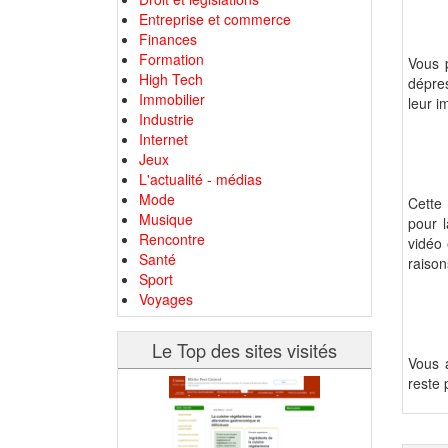
Entreprise et commerce
Finances
Formation
Vous 
High Tech
dépres
Immobilier
leur i
Industrie
Internet
Jeux
L'actualité - médias
Mode
Cette
Musique
pour 
Rencontre
vidéo 
Santé
raison
Sport
Voyages
Le Top des sites visités
Vous a
reste p