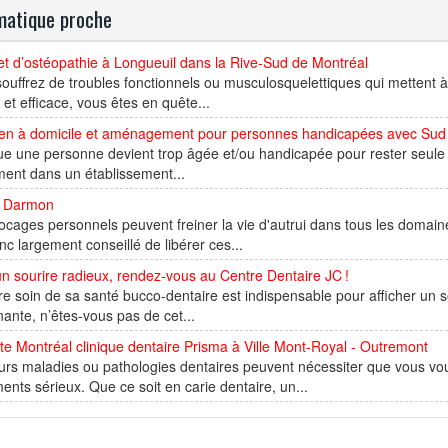
atique proche
t d’ostéopathie à Longueuil dans la Rive-Sud de Montréal
ouffrez de troubles fonctionnels ou musculosquelettiques qui mettent à
 et efficace, vous êtes en quête...
ien à domicile et aménagement pour personnes handicapées avec Su
e une personne devient trop âgée et/ou handicapée pour rester seule c
ent dans un établissement...
e Darmon
ocages personnels peuvent freiner la vie d'autrui dans tous les domaines
nc largement conseillé de libérer ces...
n sourire radieux, rendez-vous au Centre Dentaire JC !
e soin de sa santé bucco-dentaire est indispensable pour afficher un s
ante, n’êtes-vous pas de cet...
te Montréal clinique dentaire Prisma à Ville Mont-Royal - Outremont
urs maladies ou pathologies dentaires peuvent nécessiter que vous vou
ments sérieux. Que ce soit en carie dentaire, un...