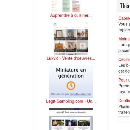
Thém
Apprendre à cuisiner...
Cabine
Vous s
rapide
Maint
Lorsqu
placem
Luxvic - Vente d'oeuvres...
Cécil
Les bl
est do
Pour u
Prendr
rayonn
Dentis
Legit-Gambling.com - Un...
Plusie
traite