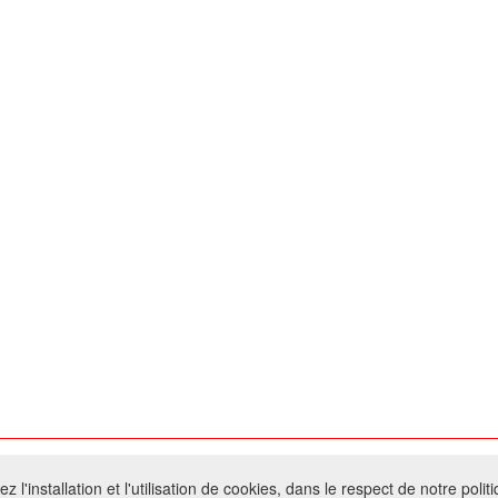
026 W@T (Fork durable de Arfooo) | Accompagné par :
Robothumb
,
FontAwes
 l'installation et l'utilisation de cookies, dans le respect de notre polit
- Toute reproduction du contenu de ce site, même partielle, est interdite sans a