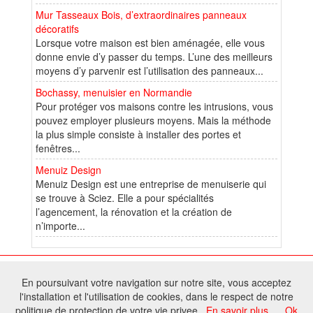
Mur Tasseaux Bois, d’extraordinaires panneaux
décoratifs
Lorsque votre maison est bien aménagée, elle vous
donne envie d’y passer du temps. L’une des meilleurs
moyens d’y parvenir est l’utilisation des panneaux...
Bochassy, menuisier en Normandie
Pour protéger vos maisons contre les intrusions, vous
pouvez employer plusieurs moyens. Mais la méthode
la plus simple consiste à installer des portes et
fenêtres...
Menuiz Design
Menuiz Design est une entreprise de menuiserie qui
se trouve à Sciez. Elle a pour spécialités
l’agencement, la rénovation et la création de
n’importe...
© 2026 W@T (Fork durable de Arfooo) | Accompagné par :
Robothumb
,
En poursuivant votre navigation sur notre site, vous acceptez
FontAwesome
l'installation et l'utilisation de cookies, dans le respect de notre
Tous droits réservés - Toute reproduction du contenu de ce site, même
politique de protection de votre vie privee.
En savoir plus
Ok
partielle, est interdite sans accord du propriétaire.