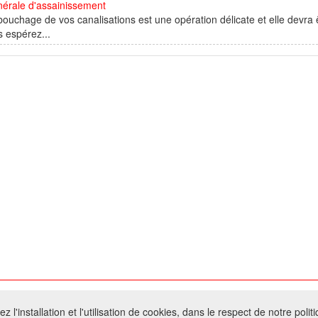
nérale d'assainissement
ouchage de vos canalisations est une opération délicate et elle devra 
s espérez...
026 W@T (Fork durable de Arfooo) | Accompagné par :
Robothumb
,
FontAwes
 l'installation et l'utilisation de cookies, dans le respect de notre polit
- Toute reproduction du contenu de ce site, même partielle, est interdite sans a