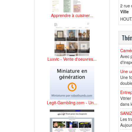
2 rue
Ville
Apprendre à cuisiner...
HOUT
Thém
Caméra
Avec p
Luxvic - Vente d'oeuvres...
d'insp
Une ur
Une fo
double
Entrep
Vitrie
Legit-Gambling.com - Un...
dans l
SANI
Les tr
Aujour