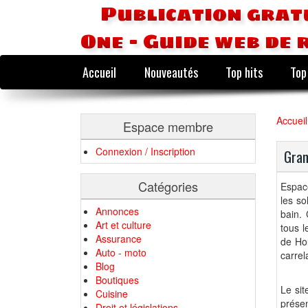
Publication grat
One - Guide web de 
Accueil
Nouveautés
Top hits
Top
Accueil
Espace membre
Connexion / Inscription
Gran
Catégories
Espace
les so
Annonces
bain.
Art et culture
tous l
Assurance
de Hou
Auto - moto
carrel
Blog
Boutiques
Le sit
Cuisine
prése
Droit et législations