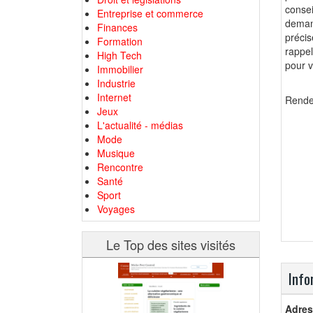
consei
Entreprise et commerce
deman
Finances
précis
Formation
rappel
High Tech
pour v
Immobilier
Industrie
Internet
Rendez
Jeux
L'actualité - médias
Mode
Musique
Rencontre
Santé
Sport
Voyages
Le Top des sites visités
Info
Adres