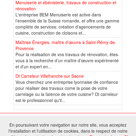
Menuiserie et ébénisterie, travaux de construction et
rénovation
L'entreprise BEM Menuiserie est active dans
l'ensemble de la Suisse romande, et offre une gamme
complète de services: création d'agencements de
cuisine, construction de cloisons et...
Maîtrise Énergies, maître d’œuvre à Saint-Rémy-de-
Provence
Pour la réalisation de vos travaux de rénovation, êtes-
vous à la recherche d’un maître d’œuvre expérimenté
et d’un expert en...
Dt Carreleur Villefranche sur Saone
Vous cherchez une entreprise lyonnaise de confiance
pour réaliser des travaux come la pose de votre
carrelage ou la faïence de votre cuisine? Dt carreleur
est le professionnel qu'il...
© 2026 W@T (Fork durable de Arfooo) | Accompagné par :
Robothumb
,
En poursuivant votre navigation sur notre site, vous acceptez
FontAwesome
l'installation et l'utilisation de cookies, dans le respect de notre
Tous droits réservés - Toute reproduction du contenu de ce site, même