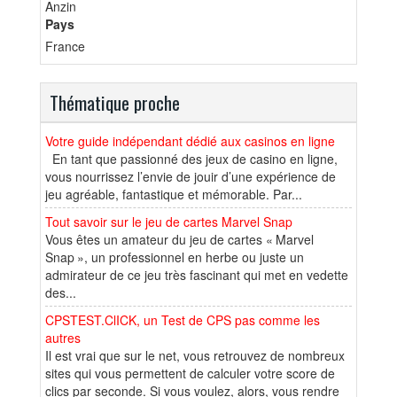
Anzin
Pays
France
Thématique proche
Votre guide indépendant dédié aux casinos en ligne
En tant que passionné des jeux de casino en ligne,
vous nourrissez l’envie de jouir d’une expérience de
jeu agréable, fantastique et mémorable. Par...
Tout savoir sur le jeu de cartes Marvel Snap
Vous êtes un amateur du jeu de cartes « Marvel
Snap », un professionnel en herbe ou juste un
admirateur de ce jeu très fascinant qui met en vedette
des...
CPSTEST.ClICK, un Test de CPS pas comme les
autres
Il est vrai que sur le net, vous retrouvez de nombreux
sites qui vous permettent de calculer votre score de
clics par seconde. Si vous voulez, alors, vous rendre