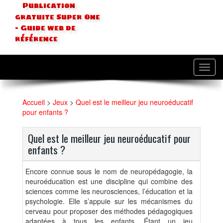
Publication
gratuite Super One
- Guide web de
référence
Toggl
navig
Accueil
>
Jeux
>
Quel est le meilleur jeu neuroéducatif
pour enfants ?
Quel est le meilleur jeu neuroéducatif pour
enfants ?
Encore connue sous le nom de neuropédagogie, la
neuroéducation est une discipline qui combine des
sciences comme les neurosciences, l’éducation et la
psychologie. Elle s’appuie sur les mécanismes du
cerveau pour proposer des méthodes pédagogiques
adaptées à tous les enfants. Étant un jeu