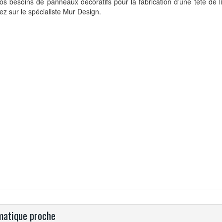
os besoins de panneaux décoratifs pour la fabrication d’une tête de li
z sur le spécialiste Mur Design.
atique proche