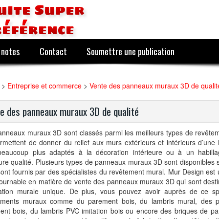
uite Super
référence
 notes
Contact
Soumettre une publication
>
Entreprise et commerce
>
Vente des panneaux muraux 3D de qualit
e des panneaux muraux 3D de qualité
anneaux muraux 3D sont classés parmi les meilleurs types de revêt
rmettent de donner du relief aux murs extérieurs et intérieurs d’une h
beaucoup plus adaptés à la décoration intérieure ou à un habill
ure qualité. Plusieurs types de panneaux muraux 3D sont disponibles 
 sont fournis par des spécialistes du revêtement mural. Mur Design est 
tournable en matière de vente des panneaux muraux 3D qui sont dest
ation murale unique. De plus, vous pouvez avoir auprès de ce spé
ements muraux comme du parement bois, du lambris mural, des p
ent bois, du lambris PVC imitation bois ou encore des briques de p