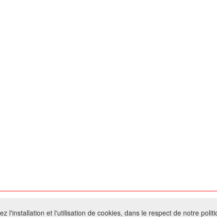
026 W@T (Fork durable de Arfooo) | Accompagné par :
Robothumb
,
FontAwes
 l'installation et l'utilisation de cookies, dans le respect de notre polit
- Toute reproduction du contenu de ce site, même partielle, est interdite sans a