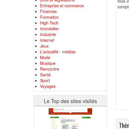
tous v
Entreprise et commerce
compte
Finances
Formation
High Tech
Immobilier
Industrie
Internet
Jeux
L'actualité - médias
Mode
Musique
Rencontre
Santé
Sport
Voyages
Le Top des sites visités
Thém