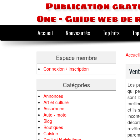
Publication grat
One - Guide web de 
Accueil
Nouveautés
Top hits
Top
Accueil
Espace membre
Connexion / Inscription
Vent
Catégories
Les p
qui pe
Annonces
sont 
Art et culture
meille
Assurance
et ils
Auto - moto
incon
Blog
décor
Boutiques
revêt
Cuisine
parem
Droit et législations