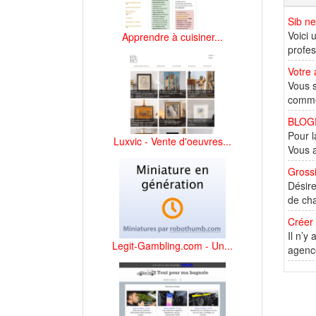
Sib n
Voici 
Apprendre à cuisiner...
profes
Votre 
Vous s
commer
BLOGR
Pour l
Luxvic - Vente d'oeuvres...
Vous a
Grossi
Désire
de cha
Créer
Il n’y
Legit-Gambling.com - Un...
agencé