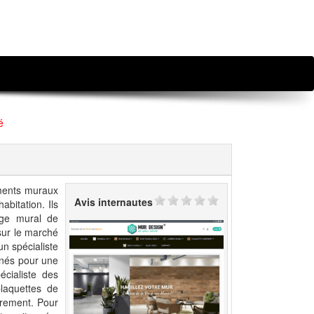
é
ements muraux
Avis internautes
abitation. Ils
age mural de
sur le marché
un spécialiste
inés pour une
cialiste des
laquettes de
arement. Pour