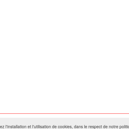
026 W@T (Fork durable de Arfooo) | Accompagné par :
Robothumb
,
FontAwes
 l'installation et l'utilisation de cookies, dans le respect de notre polit
- Toute reproduction du contenu de ce site, même partielle, est interdite sans a