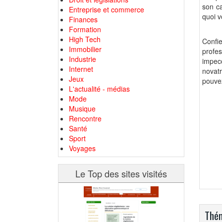
son ca
Entreprise et commerce
quoi v
Finances
Formation
High Tech
Confie
Immobilier
profe
Industrie
impecc
Internet
novatr
Jeux
pouvez
L'actualité - médias
Mode
Musique
Rencontre
Santé
Sport
Voyages
Le Top des sites visités
Thém