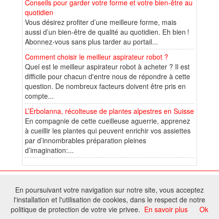
Conseils pour garder votre forme et votre bien-être au
quotidien
Vous désirez profiter d’une meilleure forme, mais
aussi d’un bien-être de qualité au quotidien. Eh bien !
Abonnez-vous sans plus tarder au portail...
Comment choisir le meilleur aspirateur robot ?
Quel est le meilleur aspirateur robot à acheter ? Il est
difficile pour chacun d'entre nous de répondre à cette
question. De nombreux facteurs doivent être pris en
compte...
L’Erbolanna, récolteuse de plantes alpestres en Suisse
En compagnie de cette cueilleuse aguerrie, apprenez
à cueillir les plantes qui peuvent enrichir vos assiettes
par d’innombrables préparation pleines
d’imagination:...
© 2026 W@T (Fork durable de Arfooo) | Accompagné par :
Robothumb
,
En poursuivant votre navigation sur notre site, vous acceptez
FontAwesome
l'installation et l'utilisation de cookies, dans le respect de notre
Tous droits réservés - Toute reproduction du contenu de ce site, même
politique de protection de votre vie privee.
En savoir plus
Ok
partielle, est interdite sans accord du propriétaire.