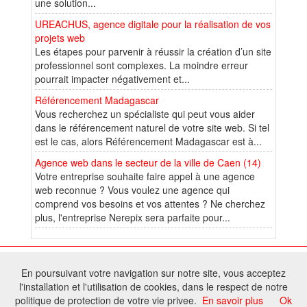
une solution...
UREACHUS, agence digitale pour la réalisation de vos
projets web
Les étapes pour parvenir à réussir la création d’un site
professionnel sont complexes. La moindre erreur
pourrait impacter négativement et...
Référencement Madagascar
Vous recherchez un spécialiste qui peut vous aider
dans le référencement naturel de votre site web. Si tel
est le cas, alors Référencement Madagascar est à...
Agence web dans le secteur de la ville de Caen (14)
Votre entreprise souhaite faire appel à une agence
web reconnue ? Vous voulez une agence qui
comprend vos besoins et vos attentes ? Ne cherchez
plus, l'entreprise Nerepix sera parfaite pour...
© 2026 W@T (Fork durable de Arfooo) | Accompagné par :
Robothumb
,
En poursuivant votre navigation sur notre site, vous acceptez
FontAwesome
l'installation et l'utilisation de cookies, dans le respect de notre
Tous droits réservés - Toute reproduction du contenu de ce site, même
politique de protection de votre vie privee.
En savoir plus
Ok
partielle, est interdite sans accord du propriétaire.