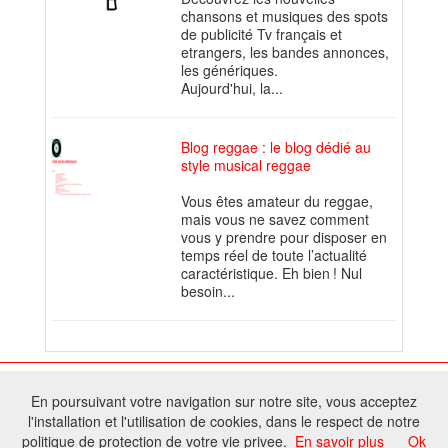
chansons et musiques des spots
de publicité Tv français et
etrangers, les bandes annonces,
les génériques.
Aujourd'hui, la...
Blog reggae : le blog dédié au
style musical reggae
Vous êtes amateur du reggae,
mais vous ne savez comment
vous y prendre pour disposer en
temps réel de toute l’actualité
caractéristique. Eh bien ! Nul
besoin...
© 2026 W@T (Fork durable de Arfooo) | Accompagné par :
Robothumb
,
En poursuivant votre navigation sur notre site, vous acceptez
FontAwesome
l'installation et l'utilisation de cookies, dans le respect de notre
Tous droits réservés - Toute reproduction du contenu de ce site, même
politique de protection de votre vie privee.
En savoir plus
Ok
partielle, est interdite sans accord du propriétaire.