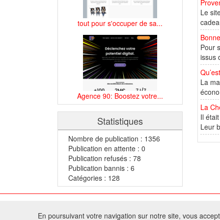
Prove
Le sit
cadeau
tout pour s'occuper de sa...
Bonnet
Pour s
issus 
Qu’es
La mac
économ
Agence 90: Boostez votre...
La Ché
Il éta
Statistiques
Leur b
Nombre de publication : 1356
Publication en attente : 0
Publication refusés : 78
Publication bannis : 6
Catégories : 128
© 2
En poursuivant votre navigation sur notre site, vous acceptez
Tous droits réservés 