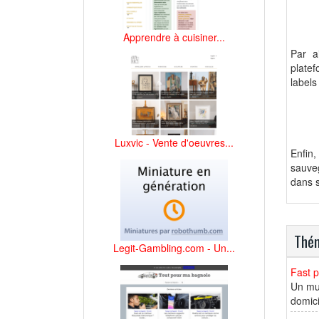
Apprendre à cuisiner...
Par a
platef
labels
Luxvic - Vente d'oeuvres...
Enfin
sauveg
dans s
Thém
Legit-Gambling.com - Un...
Fast p
Un mul
domici