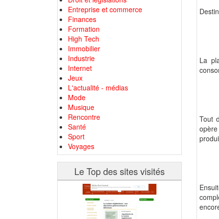
Entreprise et commerce
Destin
Finances
Formation
High Tech
Immobilier
Industrie
La pl
Internet
consom
Jeux
L'actualité - médias
Mode
Musique
Rencontre
Tout d
Santé
opère
Sport
produi
Voyages
Le Top des sites visités
Ensuit
complè
encore