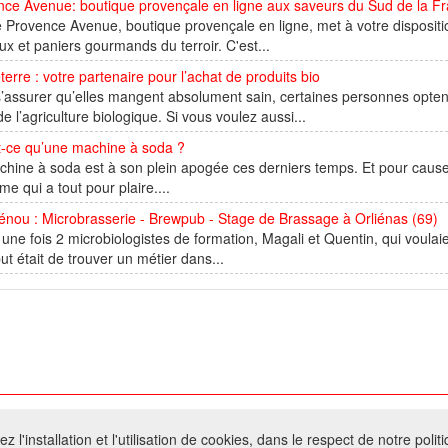
nce Avenue: boutique provençale en ligne aux saveurs du Sud de la F
e Provence Avenue, boutique provençale en ligne, met à votre dispositi
x et paniers gourmands du terroir. C'est...
erre : votre partenaire pour l’achat de produits bio
’assurer qu’elles mangent absolument sain, certaines personnes opten
de l’agriculture biologique. Si vous voulez aussi...
t-ce qu’une machine à soda ?
hine à soda est à son plein apogée ces derniers temps. Et pour cause, c
e qui a tout pour plaire....
nou : Microbrasserie - Brewpub - Stage de Brassage à Orliénas (69)
it une fois 2 microbiologistes de formation, Magali et Quentin, qui voul
ut était de trouver un métier dans...
026 W@T (Fork durable de Arfooo) | Accompagné par :
Robothumb
,
FontAwes
 l'installation et l'utilisation de cookies, dans le respect de notre polit
- Toute reproduction du contenu de ce site, même partielle, est interdite sans a