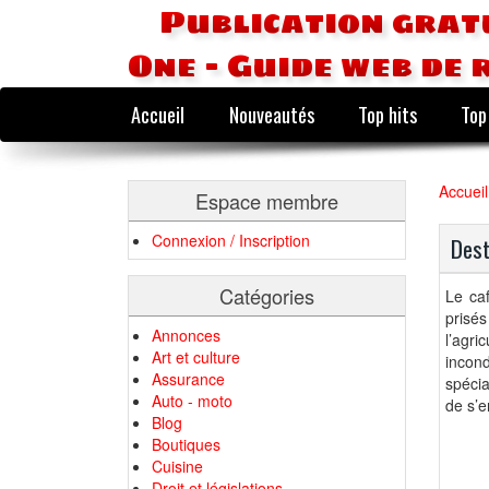
Publication grat
One - Guide web de 
Accueil
Nouveautés
Top hits
Top
Accueil
Espace membre
Connexion / Inscription
Dest
Catégories
Le caf
prisé
Annonces
l’agri
Art et culture
incon
Assurance
spécia
Auto - moto
de s’e
Blog
Boutiques
Cuisine
Droit et législations