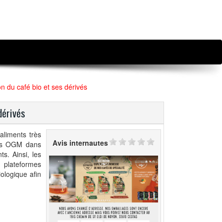
ion du café bio et ses dérivés
dérivés
aliments très
Avis internautes
 des OGM dans
ts. Ainsi, les
 plateformes
iologique afin