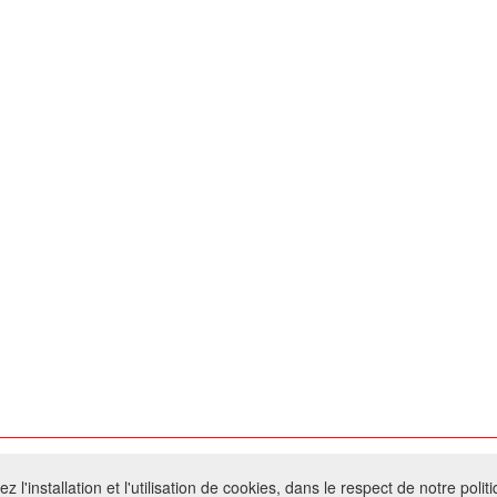
026 W@T (Fork durable de Arfooo) | Accompagné par :
Robothumb
,
FontAwes
 l'installation et l'utilisation de cookies, dans le respect de notre polit
- Toute reproduction du contenu de ce site, même partielle, est interdite sans a