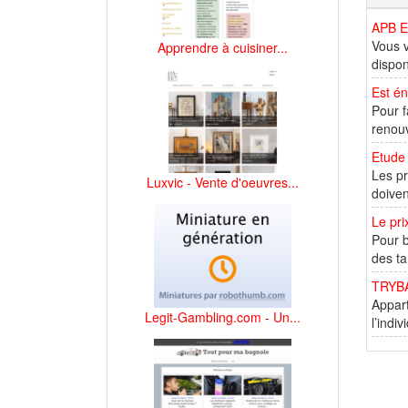
APB EN
Vous v
Apprendre à cuisiner...
dispon
Est én
Pour f
renou
Etude
Les pr
Luxvic - Vente d'oeuvres...
doiven
Le pri
Pour b
des ta
TRYBA
Appart
Legit-Gambling.com - Un...
l’indi