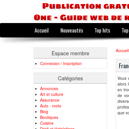
Publication grat
One - Guide web de 
Accueil
Nouveautés
Top hits
Top
Accueil
Espace membre
Connexion / Inscription
Fran
Catégories
Vous v
alors 
Annonces
en tro
Art et culture
de vo
Assurance
diver
Auto - moto
profes
Blog
que vo
Boutiques
Cuisine
Droit et législations