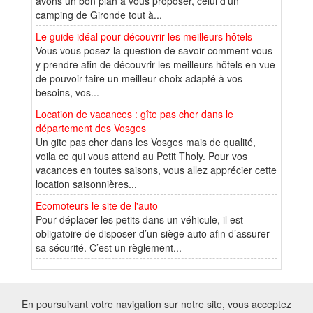
avons un bon plan à vous proposer, celui d'un
camping de Gironde tout à...
Le guide idéal pour découvrir les meilleurs hôtels
Vous vous posez la question de savoir comment vous
y prendre afin de découvrir les meilleurs hôtels en vue
de pouvoir faire un meilleur choix adapté à vos
besoins, vos...
Location de vacances : gîte pas cher dans le
département des Vosges
Un gite pas cher dans les Vosges mais de qualité,
voila ce qui vous attend au Petit Tholy. Pour vos
vacances en toutes saisons, vous allez apprécier cette
location saisonnières...
Ecomoteurs le site de l'auto
Pour déplacer les petits dans un véhicule, il est
obligatoire de disposer d’un siège auto afin d’assurer
sa sécurité. C’est un règlement...
© 2026 W@T (Fork durable de Arfooo) | Accompagné par :
Robothumb
,
En poursuivant votre navigation sur notre site, vous acceptez
FontAwesome