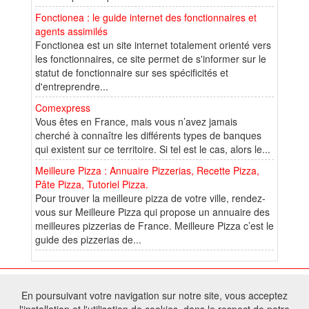
Fonctionea : le guide internet des fonctionnaires et
agents assimilés
Fonctionea est un site internet totalement orienté vers
les fonctionnaires, ce site permet de s'informer sur le
statut de fonctionnaire sur ses spécificités et
d'entreprendre...
Comexpress
Vous êtes en France, mais vous n’avez jamais
cherché à connaître les différents types de banques
qui existent sur ce territoire. Si tel est le cas, alors le...
Meilleure Pizza : Annuaire Pizzerias, Recette Pizza,
Pâte Pizza, Tutoriel Pizza.
Pour trouver la meilleure pizza de votre ville, rendez-
vous sur Meilleure Pizza qui propose un annuaire des
meilleures pizzerias de France. Meilleure Pizza c’est le
guide des pizzerias de...
© 2026 W@T (Fork durable de Arfooo) | Accompagné par :
Robothumb
,
En poursuivant votre navigation sur notre site, vous acceptez
FontAwesome