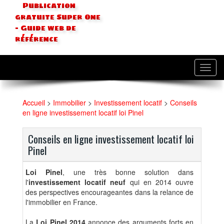
Publication
gratuite Super One
- Guide web de
référence
Toggl
navig
Accueil
>
Immobilier
>
Investissement locatif
>
Conseils
en ligne investissement locatif loi Pinel
Conseils en ligne investissement locatif loi
Pinel
Loi Pinel
, une très bonne solution dans
l'
investissement locatif neuf
qui en 2014 ouvre
des perspectives encourageantes dans la relance de
l'immobilier en France.
La
Loi Pinel 2014
annonce des arguments forts en